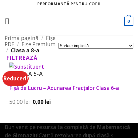
Skip
PERFORMANȚĂ PENTRU COPII
to
content
0
Prima pagină
/
Fișe
PDF
/
Fișe Premium
/
Clasa a 8-a
FILTREAZĂ
CLASA A 5-A
Reduceri!
Fișă de Lucru – Adunarea Fracțiilor Clasa 6-a
Prețul
Prețul
50,00
lei
0,00
lei
inițial
curent
a
este:
fost:
0,00 lei.
50,00 lei.
Bun venit pe resursa ta completă de
Matematică
de Gimnaziu
!Caută rezolvarea după
clasă
și